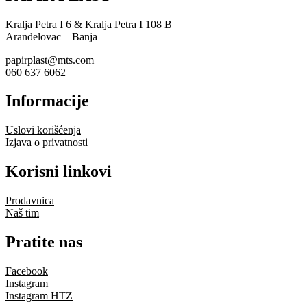
Kralja Petra I 6 & Kralja Petra I 108 B
Aranđelovac – Banja
papirplast@mts.com
060 637 6062
Informacije
Uslovi korišćenja
Izjava o privatnosti
Korisni linkovi
Prodavnica
Naš tim
Pratite nas
Facebook
Instagram
Instagram HTZ