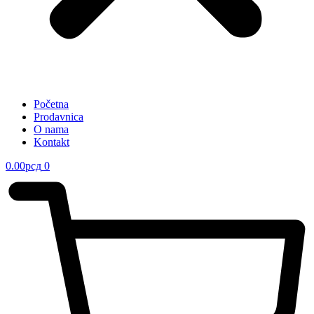
Početna
Prodavnica
O nama
Kontakt
0.00
рсд
0