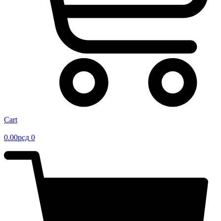
Cart
0.00
рсд
0