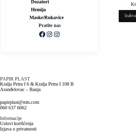
Dozatori
Kr
Hemija
Izabra
Maske/Rukavice
Pratite nas
PAPIR PLAST
Kralja Petra I 6 & Kralja Petra I 108 B
Aranđelovac – Banja
papirplast@mts.com
060 637 6062
Informacije
Uslovi korišćenja
Izjava o privatnosti