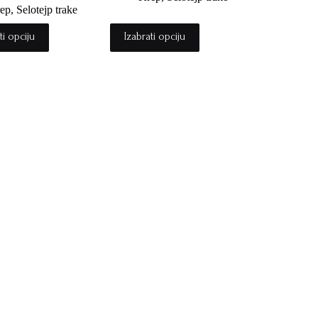
ep, Selotejp trake
ti opciju
Izabrati opciju