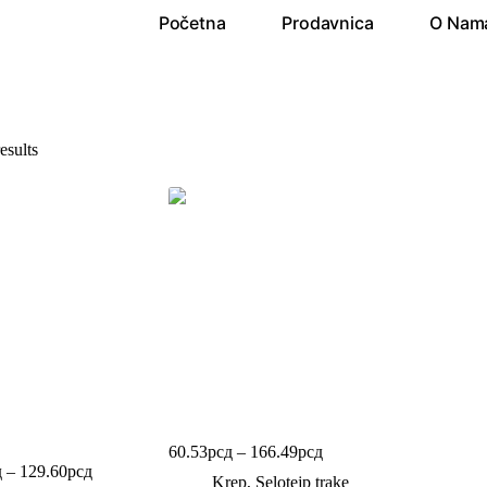
Početna
Prodavnica
O Nam
esults
 traka 48×50
Traka 50m/100m/150m
la
60.53
рсд
–
166.49
рсд
д
–
129.60
рсд
Krep, Selotejp trake