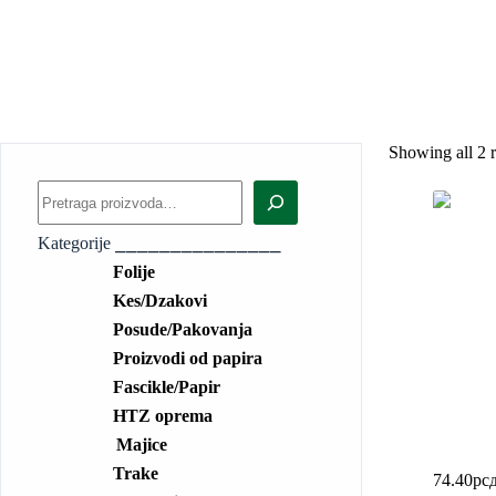
Showing all 2 r
Kategorije ⎯⎯⎯⎯⎯⎯⎯⎯⎯⎯⎯⎯⎯⎯⎯
Folije
Kes/Dzakovi
Posude/Pakovanja
Proizvodi od papira
Fascikle/Papir
HTZ oprema
Selotejp
Majice
plava/be
Trake
74.40
рс