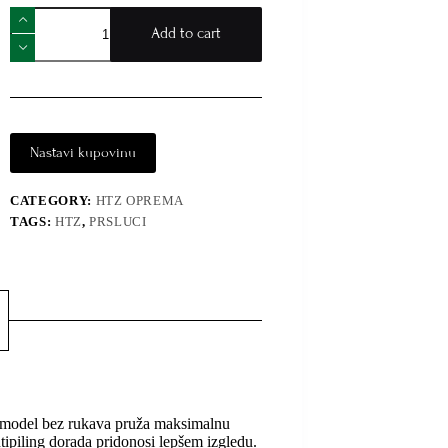
Add to cart
Nastavi kupovinu
CATEGORY:
HTZ OPREMA
TAGS:
HTZ
,
PRSLUCI
 a model bez rukava pruža maksimalnu
ntipiling dorada pridonosi lepšem izgledu.