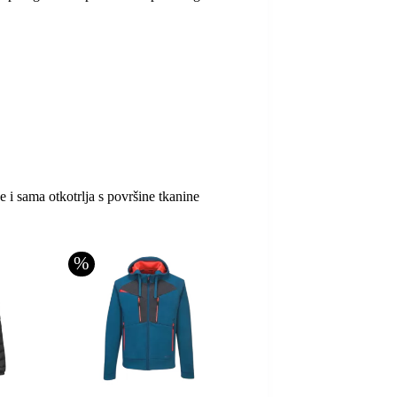
 i sama otkotrlja s površine tkanine
%