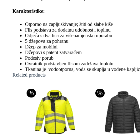
Karakteristike:
Otporno na zapljuskivanje; štiti od slabe kiše
Flis podstava za dodatnu udobnost i toplinu
Odjeća s dva lica za višenamjensku uporabu
5 džepova za pohranu
Džep za mobilni
Džepovi s patent zatvaračem
Podesiv porub
Ovratnik podstavljen flisom zadržava toplotu
Tkanina je vodootporna, voda se skuplja u vodene kapljice
Related products
%
%