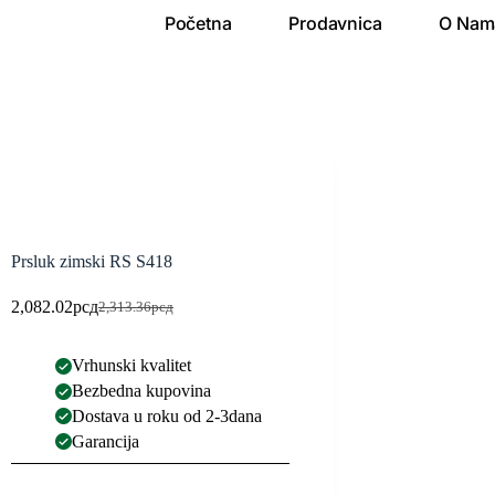
Početna
Prodavnica
O Nam
Prsluk zimski RS S418
2,082.02
рсд
2,313.36
рсд
Vrhunski kvalitet
Bezbedna kupovina
Dostava u roku od 2-3dana
Garancija