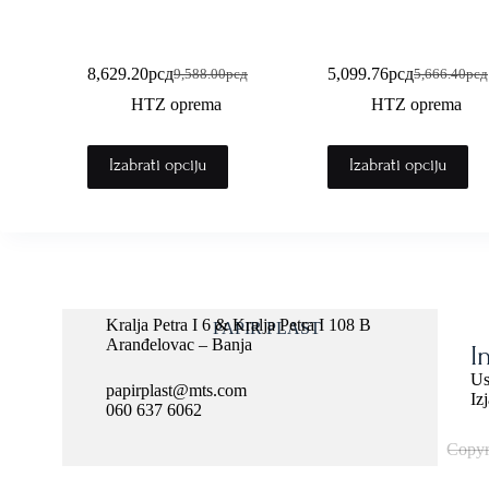
Jakna fluo ViSom T400
Jakna Aspen S543
8,629.20
рсд
5,099.76
рсд
9,588.00
рсд
5,666.40
рсд
HTZ oprema
HTZ oprema
Izabrati opciju
Izabrati opciju
Kralja Petra I 6 & Kralja Petra I 108 B
PAPIR PLAST
Aranđelovac – Banja
I
Us
papirplast@mts.com
Iz
060 637 6062
Copyr