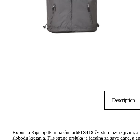
Description
Robusna Ripstop tkanina čini artikl S418 čvrstim i izdržljivim,
slobodu kretanja. Flis strana prsluka je idealna za suve dane, a a