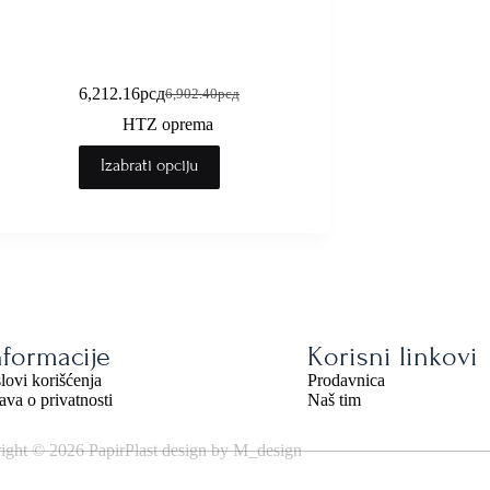
Dukserica sa kapuljacom
DX472
6,212.16
рсд
6,902.40
рсд
HTZ oprema
Izabrati opciju
nformacije
Korisni linkovi
lovi korišćenja
Prodavnica
java o privatnosti
Naš tim
ight © 2026 PapirPlast design by M_design