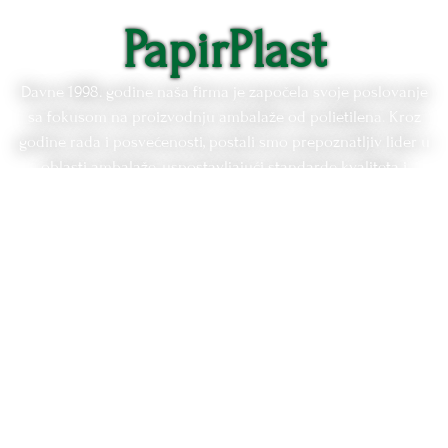
PapirPlast
Davne 1998. godine naša firma je započela svoje poslovanje
sa fokusom na proizvodnju ambalaže od polietilena.
Kroz
godine rada i posvećenosti, postali smo prepoznatljiv lider u
oblasti ambalaže, uspostavljajući standarde kvaliteta i
pouzdanosti.
U 2011. godini, odgovarajući na potrebe tržišta i
zahteva naših klijenata, proširili smo naš asortiman
proizvoda. Pored ambalaže, naša ponuda obuhvata širok
spektar proizvoda, uključujući dzakove, kese, vreće,
termoskupljajuće folije i reklamne kese.