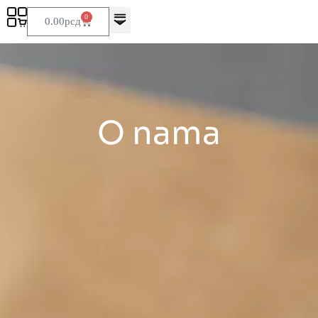
0
0.00
рсд
O nama