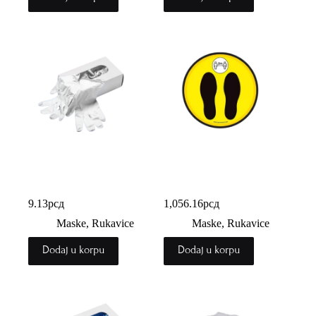
Latex rukavice sa
Nalepnica socijalna
puderom
distanca CV90
9.13
рсд
1,056.16
рсд
Maske, Rukavice
Maske, Rukavice
Dodaj u korpu
Dodaj u korpu