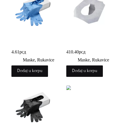
Nitrilne rukavice
Presvlaka za WC solju
4.61
рсд
410.40
рсд
Maske, Rukavice
Maske, Rukavice
Dodaj u korpu
Dodaj u korpu