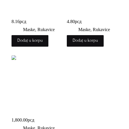
Tattoo rukavice
Vinil rukavice
8.16
рсд
4.80
рсд
Maske, Rukavice
Maske, Rukavice
Dodaj u korpu
Dodaj u korpu
Znak za klizav pod
1,800.00
рсд
Maske, Rukavice