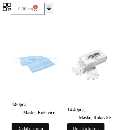
0
0.00
рсд
Hirurška plava maska
Latex rukavice bez
pudera
4.80
рсд
14.40
рсд
Maske, Rukavice
Maske, Rukavice
Dodaj u korpu
Dodaj u korpu