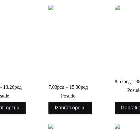
da za voće bez
PET posuda za voće sa
PET PP pos
a
poklopcem
8.57
рсд
–
3
–
13.26
рсд
7.03
рсд
–
15.30
рсд
Posud
sude
Posude
ati opciju
Izabrati opciju
Izabrati 