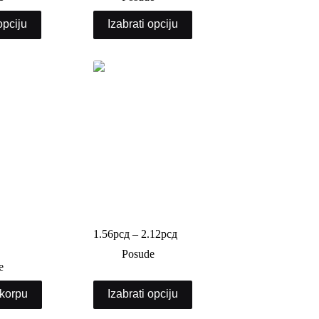
opciju
Izabrati opciju
sa visokim
PET posuda za sos
kocka
1.56
рсд
–
2.12
рсд
Posude
e
 korpu
Izabrati opciju