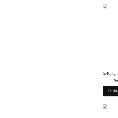
PET posu
poklopc
5.46
рсд
Po
Izabr