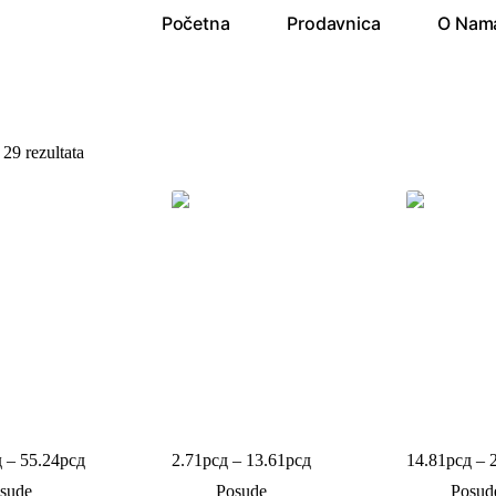
Početna
Prodavnica
O Nam
29 rezultata
da (aluminijumska)
PET posuda
PET posuda 
д
–
55.24
рсд
2.71
рсд
–
13.61
рсд
14.81
рсд
–
sude
Posude
Posud