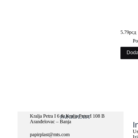
Stiropor
5.79
рсд
Po
Doda
Kralja Petra I 6 & Kralja Petra I 108 B
PAPIR PLAST
Aranđelovac – Banja
I
Us
papirplast@mts.com
Iz