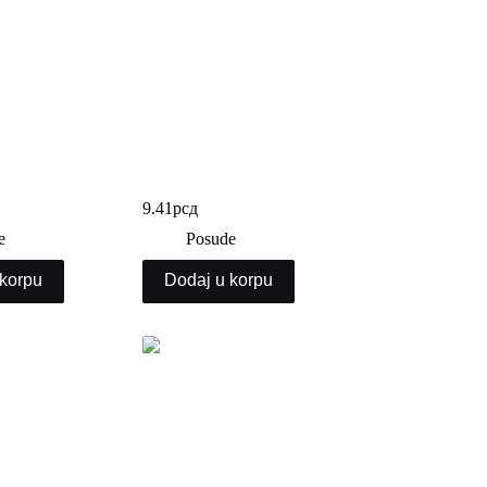
lobne 1000/1
Stiropor tacna HB10
9.41
рсд
e
Posude
 korpu
Dodaj u korpu