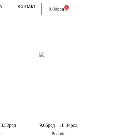
a
Kontakt
0
0.00
рсд
baklava
PET posuda okrugla
23.52
рсд
9.06
рсд
–
18.34
рсд
e
Posude