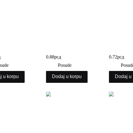
a desert 200ml
Slamčice crne 500/1
Slamčice zg
д
0.88
рсд
0.72
рсд
sude
Posude
Posud
j u korpu
Dodaj u korpu
Dodaj u