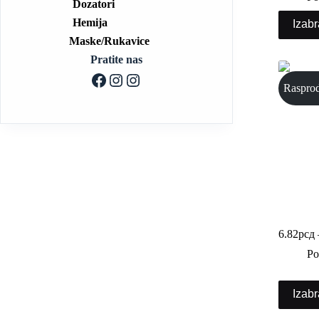
Dozatori
Hemija
Izabr
Maske/Rukavice
Pratite nas
Raspro
PET pos
6.82
рсд
Po
Izabr