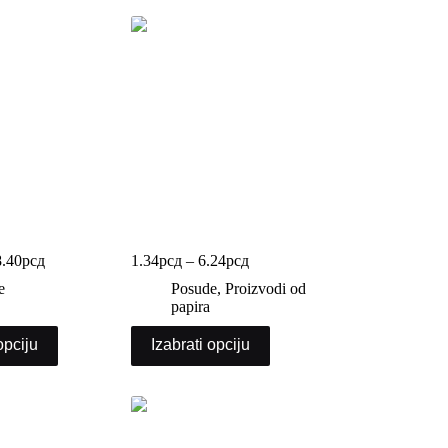
uda
Plastične čase
8.40
рсд
1.34
рсд
–
6.24
рсд
e
Posude
,
Proizvodi od
papira
opciju
Izabrati opciju