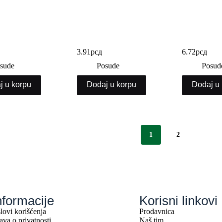
 tacna HB6
Stiropor tacna HB7
Stiropor ta
3.91
рсд
6.72
рсд
sude
Posude
Posud
j u korpu
Dodaj u korpu
Dodaj u
1
2
nformacije
Korisni linkovi
lovi korišćenja
Prodavnica
java o privatnosti
Naš tim