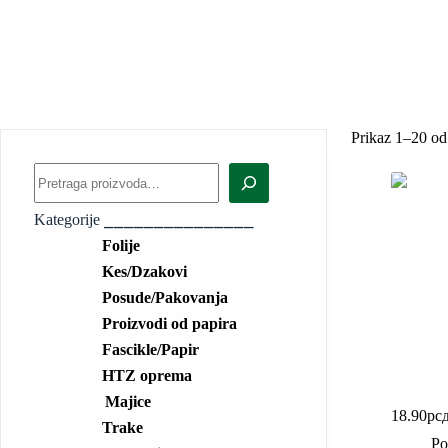
Prikaz 1–20 od 
Kategorije ⎯⎯⎯⎯⎯⎯⎯⎯⎯⎯⎯⎯⎯⎯⎯
Folije
Kes/Dzakovi
Posude/Pakovanja
Proizvodi od papira
Fascikle/Papir
HTZ oprema
Alu posu
Majice
18.90
рс
Trake
Po