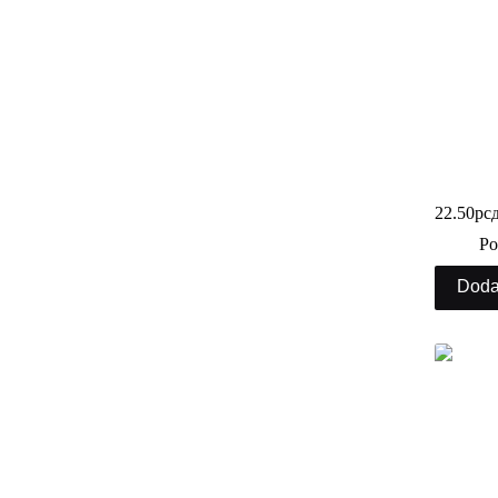
Posuda z
22.50
рс
Po
Doda