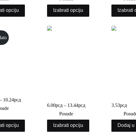
ati opciju
Izabrati opciju
Izabrati 
dato
uda ovalna
PET posuda sa visokim
PET posuda 
poklopcem
poklopcem 
–
10.24
рсд
6.00
рсд
–
13.44
рсд
3.53
рсд
sude
Posude
Posud
ati opciju
Izabrati opciju
Dodaj u