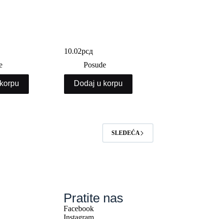
cna HB9
Stiropor tacna MB1
10.02
рсд
e
Posude
 korpu
Dodaj u korpu
SLEDEĆA
Pratite nas
Facebook
Instagram