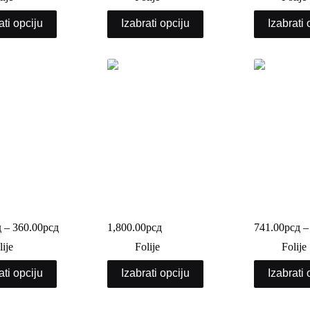
ati opciju
Izabrati opciju
Izabrati 
ija (m)
Streč folija crna i bela 5kg
Streč folija 
д
–
360.00
рсд
1,800.00
рсд
741.00
рсд
–
lije
Folije
Folije
ati opciju
Izabrati opciju
Izabrati 