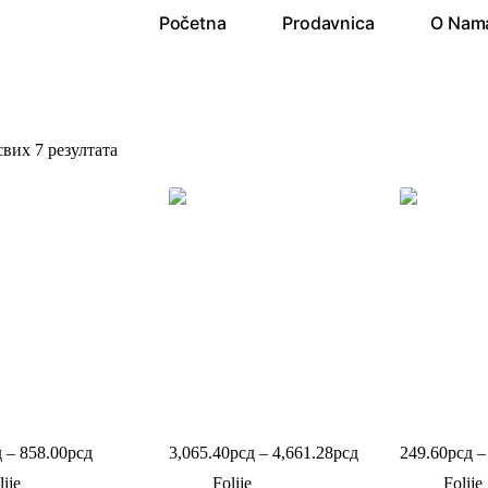
Početna
Prodavnica
O Nam
свих 7 резултата
umska folija
Folija za hranu
Mesarski papi
д
–
858.00
рсд
3,065.40
рсд
–
4,661.28
рсд
249.60
рсд
–
lije
Folije
Folije