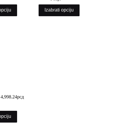
opciju
Izabrati opciju
veća
4,998.24
рсд
opciju