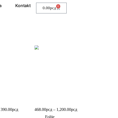
a
Kontakt
0
0.00
рсд
r i folija kg
Streč folija (kg)
390.00
рсд
468.00
рсд
–
1,200.00
рсд
Folije