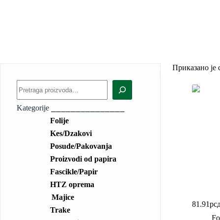
Приказано је 
Kategorije ⎯⎯⎯⎯⎯⎯⎯⎯⎯⎯⎯⎯⎯⎯⎯
Folije
Kes/Dzakovi
Posude/Pakovanja
Proizvodi od papira
Fascikle/Papir
HTZ oprema
Aluminij
Majice
81.91
рс
Trake
Fo