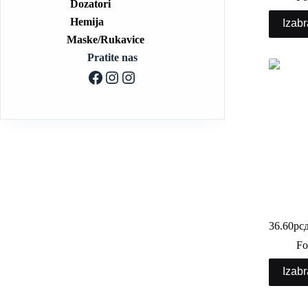
Dozatori
Hemija
Izabr
Maske/Rukavice
Pratite nas
Streč fol
36.60
рс
Fo
Izabr