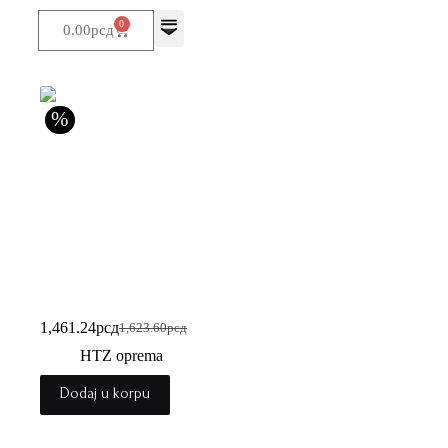
0
0.00
рсд
%
19 L.E.D utility lampa –
PA62
1,461.24
рсд
1,623.60
рсд
HTZ oprema
Dodaj u korpu