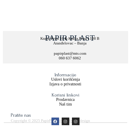
PAPIR PLAST
Kralja Petra I 6 & Kralja Petra I 108 B
Aranđelovac – Banja
papirplast@mts.com
060 637 6062
Informacije
Uslovi korišćenja
Izjava o privatnosti
Korisni linkovi
Prodavnica
Naš tim
Pratite nas
Copyright © 2025 PapirPlast design by M_design