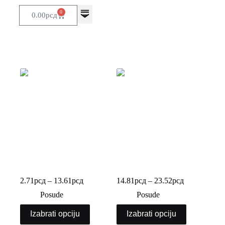
0
0.00
рсд
PET posuda
PET posuda baklava
2.71
рсд
–
13.61
рсд
14.81
рсд
–
23.52
рсд
Posude
Posude
Izabrati opciju
Izabrati opciju