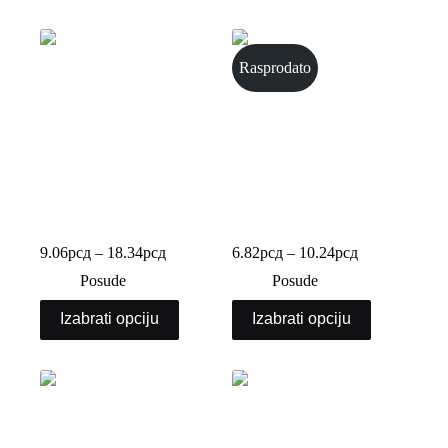
Rasprodato
PET posuda okrugla
PET posuda ovalna
9.06
рсд
–
18.34
рсд
6.82
рсд
–
10.24
рсд
Posude
Posude
Izabrati opciju
Izabrati opciju