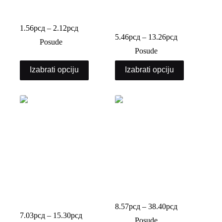
PET posuda za sos
PET posuda za voće bez
poklopca
1.56
рсд
–
2.12
рсд
5.46
рсд
–
13.26
рсд
Posude
Posude
Izabrati opciju
Izabrati opciju
PET posuda za voće sa
PET PP posuda
poklopcem
8.57
рсд
–
38.40
рсд
7.03
рсд
–
15.30
рсд
Posude