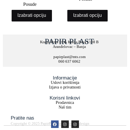
Posude
Izabrati opciju
Izabrati opciju
PAPIR PLAST
Kralja Petra I 6 & Kralja Petra I 108 B
Aranđelovac – Banja
papirplast@mts.com
060 637 6062
Informacije
Uslovi korišćenja
Izjava o privatnosti
Korisni linkovi
Prodavnica
Naš tim
Pratite nas
Copyright © 2025 PapirPlast design by M_design