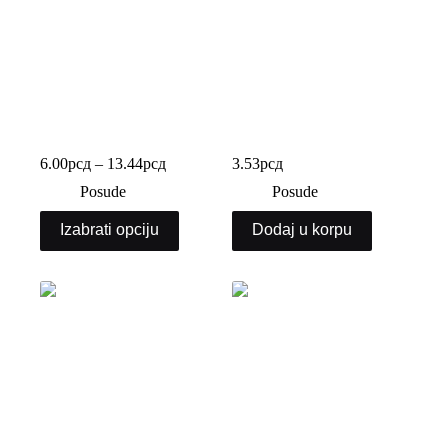
PET posuda sa visokim
PET posuda sa visokim
poklopcem
poklopcem kocka
6.00
рсд
–
13.44
рсд
3.53
рсд
Posude
Posude
Izabrati opciju
Dodaj u korpu