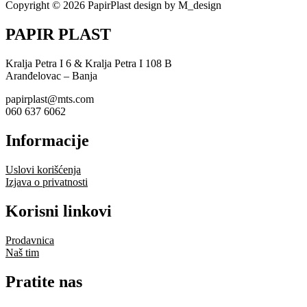
Copyright © 2026 PapirPlast design by M_design
PAPIR PLAST
Kralja Petra I 6 & Kralja Petra I 108 B
Aranđelovac – Banja
papirplast@mts.com
060 637 6062
Informacije
Uslovi korišćenja
Izjava o privatnosti
Korisni linkovi
Prodavnica
Naš tim
Pratite nas