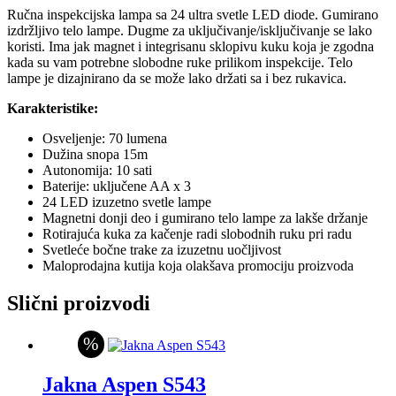
количина
Ručna inspekcijska lampa sa 24 ultra svetle LED diode. Gumirano
izdržljivo telo lampe. Dugme za uključivanje/isključivanje se lako
koristi. Ima jak magnet i integrisanu sklopivu kuku koja je zgodna
kada su vam potrebne slobodne ruke prilikom inspekcije. Telo
lampe je dizajnirano da se može lako držati sa i bez rukavica.
Karakteristike:
Osveljenje: 70 lumena
Dužina snopa 15m
Autonomija: 10 sati
Baterije: uključene AA x 3
24 LED izuzetno svetle lampe
Magnetni donji deo i gumirano telo lampe za lakše držanje
Rotirajuća kuka za kačenje radi slobodnih ruku pri radu
Svetleće bočne trake za izuzetnu uočljivost
Maloprodajna kutija koja olakšava promociju proizvoda
Slični proizvodi
%
Jakna Aspen S543