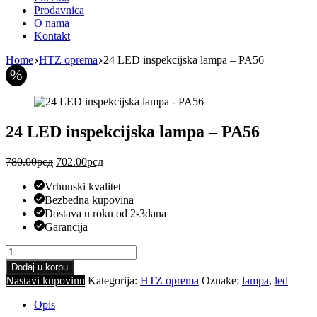
Prodavnica
O nama
Kontakt
Home
HTZ oprema
24 LED inspekcijska lampa – PA56
%
24 LED inspekcijska lampa – PA56
Оригинална
Тренутна
780.00
рсд
702.00
рсд
цена
цена
Vrhunski kvalitet
је
је:
била:
702.00рсд.
Bezbedna kupovina
780.00рсд.
Dostava u roku od 2-3dana
Garancija
24
LED
Dodaj u korpu
inspekcijska
Nastavi kupovinu
Kategorija:
HTZ oprema
Oznake:
lampa
,
led
lampa
-
Opis
PA56