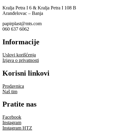
варијанти.
Kralja Petra I 6 & Kralja Petra I 108 B
Опције
Aranđelovac – Banja
могу
бити
papirplast@mts.com
изабране
060 637 6062
на
страници
Informacije
производа.
Uslovi korišćenja
Izjava o privatnosti
Korisni linkovi
Prodavnica
Naš tim
Pratite nas
Facebook
Instagram
Instagram HTZ