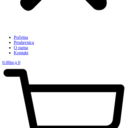
Početna
Prodavnica
O nama
Kontakt
0.00
рсд
0