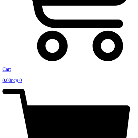
Cart
0.00
рсд
0