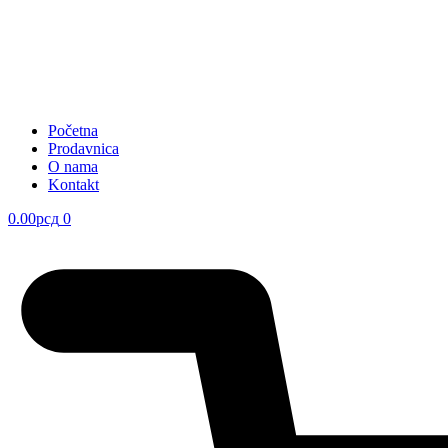
Početna
Prodavnica
O nama
Kontakt
0.00
рсд
0