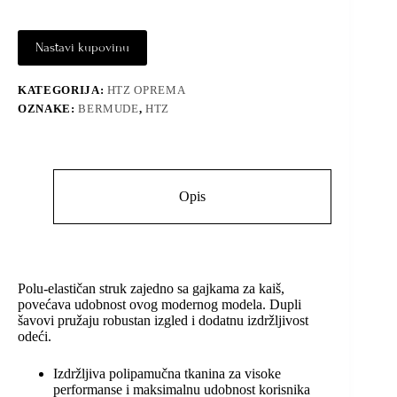
Nastavi kupovinu
KATEGORIJA:
HTZ OPREMA
OZNAKE:
BERMUDE
,
HTZ
Opis
Polu-elastičan struk zajedno sa gajkama za kaiš,
povećava udobnost ovog modernog modela. Dupli
šavovi pružaju robustan izgled i dodatnu izdržljivost
odeći.
Izdržljiva polipamučna tkanina za visoke
performanse i maksimalnu udobnost korisnika