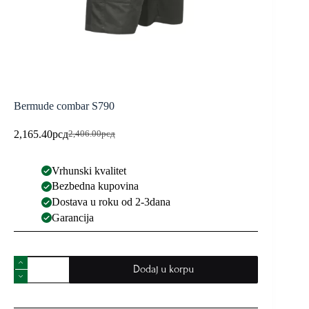
Bermude combar S790
2,165.40
рсд
2,406.00
рсд
Vrhunski kvalitet
Bezbedna kupovina
Dostava u roku od 2-3dana
Garancija
Dodaj u korpu