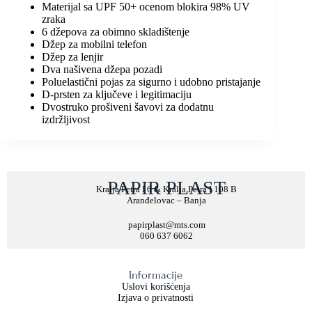
Materijal sa UPF 50+ ocenom blokira 98% UV
zraka
6 džepova za obimno skladištenje
Džep za mobilni telefon
Džep za lenjir
Dva našivena džepa pozadi
Poluelastični pojas za sigurno i udobno pristajanje
D-prsten za ključeve i legitimaciju
Dvostruko prošiveni šavovi za dodatnu
izdržljivost
PAPIR PLAST
Kralja Petra I 6 & Kralja Petra I 108 B
Aranđelovac – Banja
papirplast@mts.com
060 637 6062
Informacije
Uslovi korišćenja
Izjava o privatnosti