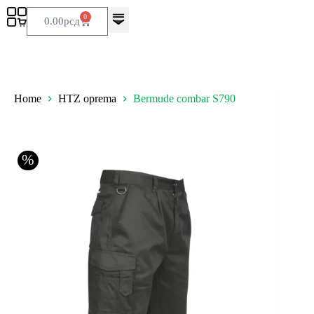
0
0.00
рсд
Home
HTZ oprema
Bermude combar S790
%