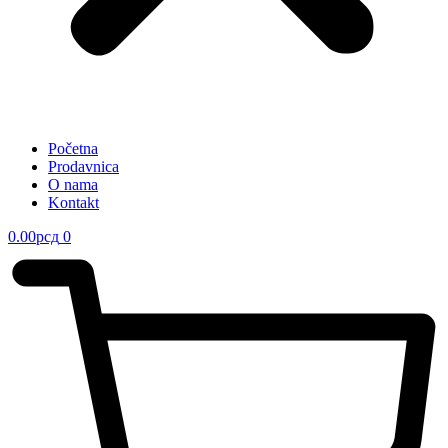
Početna
Prodavnica
O nama
Kontakt
0.00
рсд
0