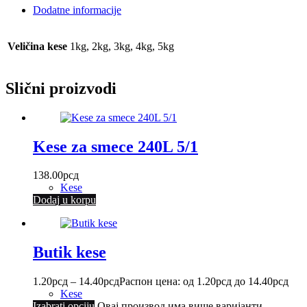
Dodatne informacije
Veličina kese
1kg, 2kg, 3kg, 4kg, 5kg
Slični proizvodi
Kese za smece 240L 5/1
138.00
рсд
Kese
Dodaj u korpu
Butik kese
1.20
рсд
–
14.40
рсд
Распон цена: од 1.20рсд до 14.40рсд
Kese
Izabrati opciju
Овај производ има више варијанти.