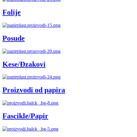
Folije
Posude
Kese/Đzakovi
Proizvodi od papira
Fascikle/Papir