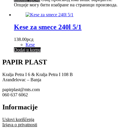
Опције могу бити изабране на страници производа.
Kese za smece 240l 5/1
138.00
рсд
Kese
Dodaj u korpu
PAPIR PLAST
Kralja Petra I 6 & Kralja Petra I 108 B
Aranđelovac – Banja
papirplast@mts.com
060 637 6062
Informacije
Uslovi korišćenja
Izjava o privatnosti