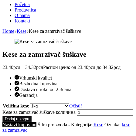
Početna
Prodavnica
O nama
Kontakt
Home
Kese
Kese za zamrzivač šuškave
Kese za zamrzivač šuškave
23.40
рсд
–
34.32
рсд
Распон цена: од 23.40рсд до 34.32рсд
Vrhunski kvalitet
Bezbedna kupovina
Dostava u roku od 2-3dana
Garancija
Veličina kese
Očisti!
Kese za zamrzivač šuškave количина
Dodaj u korpu
Nastavi kupovinu
Šifra proizvoda
-
Kategorija:
Kese
Oznaka:
kese
za zamrzivac