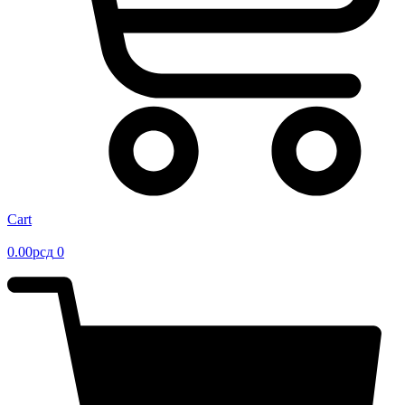
Cart
0.00
рсд
0