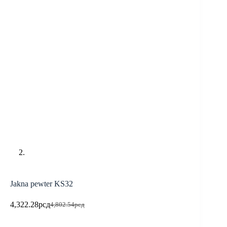
Jakna pewter KS32
4,322.28
рсд
4,802.54
рсд