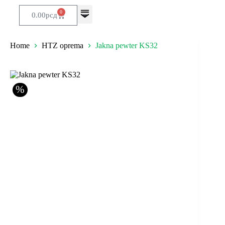
0
0.00
рсд
Home
HTZ oprema
Jakna pewter KS32
%