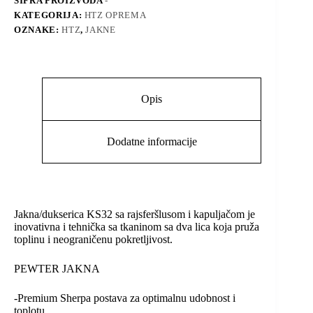
ŠIFRA PROIZVODA
-
KATEGORIJA:
HTZ OPREMA
OZNAKE:
HTZ
,
JAKNE
Opis
Dodatne informacije
Jakna/dukserica KS32 sa rajsferšlusom i kapuljačom je
inovativna i tehnička sa tkaninom sa dva lica koja pruža
toplinu i neograničenu pokretljivost.
PEWTER JAKNA
-Premium Sherpa postava za optimalnu udobnost i
toplotu