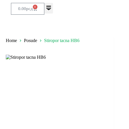
0
0.00
рсд
Home
Posude
Stiropor tacna HB6