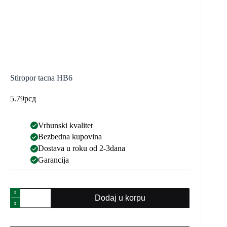
Stiropor tacna HB6
5.79
рсд
Vrhunski kvalitet
Bezbedna kupovina
Dostava u roku od 2-3dana
Garancija
Dodaj u korpu