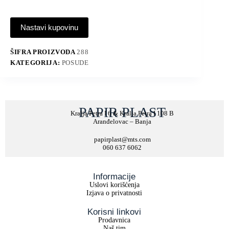
Nastavi kupovinu
ŠIFRA PROIZVODA
288
KATEGORIJA:
POSUDE
PAPIR PLAST
Kralja Petra I 6 & Kralja Petra I 108 B
Aranđelovac – Banja
papirplast@mts.com
060 637 6062
Informacije
Uslovi korišćenja
Izjava o privatnosti
Korisni linkovi
Prodavnica
Naš tim